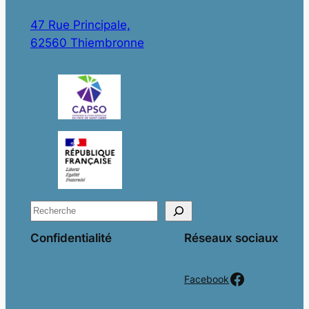
47 Rue Principale,
62560 Thiembronne
R
e
Confidentialité
Réseaux sociaux
c
h
Facebook
Facebook
e
r