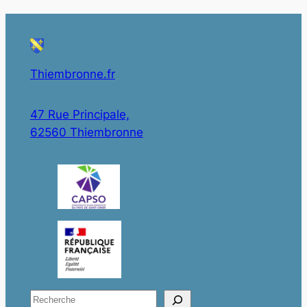
Thiembronne.fr
47 Rue Principale,
62560 Thiembronne
R